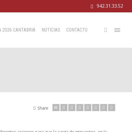
942.31.33.52
 2026 CANTABRIA
NOTICIAS
CONTACTO
Share
ferentes acciones para que la carga de impuestos, en la