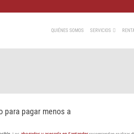
QUIÉNES SOMOS
SERVICIOS
RENTA
año para pagar menos a
osible
. Los
abogados y asesoría en Santander
recomiendan realizar di